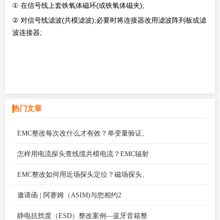
①
(
);
在信号线上套铁氧体磁环
或铁氧体磁夹
②
(
);
对信号线滤波
共模滤波
必要时将连接器改用滤波阵列板或滤
;
波连接器
热门文章
EMC整改每次改什么才有效？单变量验证、
怎样用电流探头查线缆共模电流？EMC辐射
EMC整改如何用近场探头定位？磁场探头、
邀请函 | 阿赛姆（ASIM)与您相约2
静电抗扰度（ESD）整改案例—蓝牙音箱整