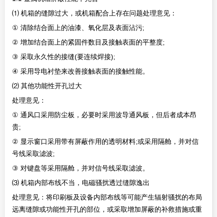
⑴
机箱的缝隙过大，或机箱配合上存在问题处理意见：
①
;
清除结合面上的油漆、氧化层及表面沾污
②
;
增加结合面上的紧固件数目及接触表面的平整度
③
(
);
采取永久性的接缝
要连续焊接
④
采用导电衬垫来改善接触表面的接触性能。
⑵
其他功能性开孔过大
处理意见：
①
通风口采用防尘板，必要时采用波导通风板，但后者成本昂
;
贵
②
;
显示窗口采用带有屏蔽作用的透明材料
或采用隔舱，并对信
;
号线采取滤波
③
对键盘等采用隔舱，并对信号线采取滤波。
⑶
机箱内部布线不当，电磁骚扰透过缝隙逸出
处理意见：将印刷板及设备内部布线等可能产生辐射骚扰的布局
远离缝隙或功能性开孔的部位，或采取增加屏蔽的补救措施或重