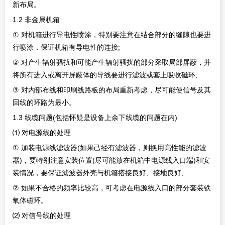
新布局。
1.2
非金属机箱
①
对机箱进行导电性喷涂，特别要注意在结合部分的缝隙也要进
;
行喷涂，保证机箱有导电性的连接
②
对产生辐射骚扰和可能产生辐射骚扰的部分采取局部屏蔽，并
;
将所有进入或离开屏蔽体的导线要进行滤波或套上吸收磁环
③
对内部布线和印刷线路板的布局重新考虑，尽可能使信号及其
回线的环路为最小。
1.3
(
)
线缆问题
包括怀疑是设备上余下线缆的问题在内
⑴
对电源线的处理
①
(
加装电源线滤波器
如果己经有滤波器，则换用高性能的滤波
)
(
)
器
，要特别注意安装位置
尽可能放在机箱中电源线入口端
和安
;
装情况，要保证滤波器外壳与机箱搭接良好、接地良好
②
如果不合格的频率比较高，可考虑在电源线入口的部分套装铁
氧体磁环。
⑵
对信号线的处理