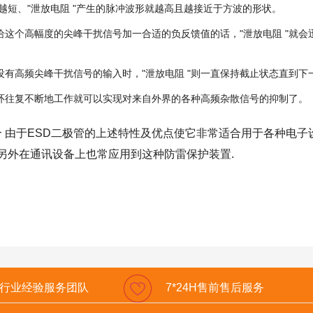
TF卡端口解
越短、"泄放电阻 "产生的脉冲波形就越高且越接近于方波的形状。
若给这个高幅度的尖峰干扰信号加一合适的负反馈值的话，"泄放电阻 "就
。
POWER电
界没有高频尖峰干扰信号的输入时，"泄放电阻 "则一直保持截止状态直到
循环往复不断地工作就可以实现对来自外界的各种高频杂散信号的抑制了。
合 由于ESD二极管的上述特性及优点使它非常适合用于各种电子
.另外在通讯设备上也常应用到这种防雷保护装置.
年行业经验服务团队
7*24H售前售后服务