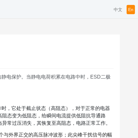
中文
En
高分子ESD
-C解决方案
一种用于保护电子设备免受静
高分子二极管（polymer diode）是由高
.
分子...
解决方案是一种用于U...
方案
防静电保护。当静电电荷积累在电路中时，ESD二极
USB 3.0控制器...
案
指一台设备上的HDMI...
作时，它处于截止状态（高阻态），对于正常的电器
高阻态变为低阻态，给瞬间电流提供低阻抗导通路
解决方案
当异常过压消失，其恢复至高阻态，电路正常工作。
一个与外界正交的高压脉冲波形；此尖峰干扰信号的幅