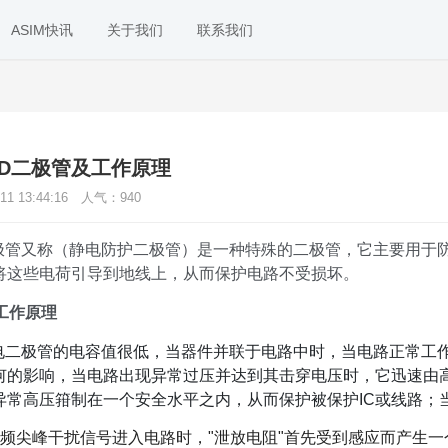
ASIM快讯
关于我们
联系我们
接口解决方案
硅基ESD
ESD阵列
汽车电子
USB Type
ESD（静电放电二极管），即静电放电二
esd阵列是
SD二极管及工作原理
极管。它是一种...
电放电（esd..
随着科技的不断进步，汽车电子已经成为
USB Type-C
11 13:44:16 人气：
现代...
940
TVS二极管
电源管理
USB3.0解决
二极管又称（静电防护二极管）是一种特殊的二极管，它主要用于
TVS二极管又称瞬态抑制二极管，是一种
电源管理确实是在电子设备中至关重要的
ASIM提供了一系列
常用的新型高效...
一项...
将这些电荷引导到地线上，从而保护电路不受损坏。
快速充电
HDMI解决方
工作原理
输出功率从 18W 到 200W (甚至...
HDMI解决方案是
静电二极管的电容值很低，当器件并联于电路中时，当电路正常工
何的影响，当电路出现异常过压并达到其击穿电压时，它迅速由
IOT物联网类
RJ45 /网口
异常高压箝制在一个安全水平之内，从而保护被保护IC或线路；
物联网是一个快速发展的领域，涉及到许
多与...
有高频尖峰干扰信号进入电路时，"泄放电阻"首先受到感应而产生