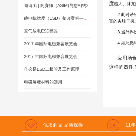
度
越大、脉宽
邀请函 | 阿赛姆（ASIM)与您相约2
2.此时
静电抗扰度（ESD）整改案例—蓝牙音箱整
害的尖峰干扰
空气放电ESD整改
3.当外
4.如此
2017 年国际电磁兼容展览会
2017 年国际电磁兼容展览会
应用场
这样的器件
什么是ESD二极管及工作原理
电磁屏蔽材料的选用
优质商品 品质保障
11