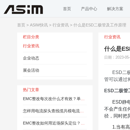
首页
产品中心
解决方案
首页
>
ASIM快讯
>
行业资讯
> 什么是ESD二极管及工作原理
产品中心
行业解决方案
栏目分类
行业资讯
ESD,TVS保护器件
行业资讯
电子消费类
什么是E
在应用消费电子领域，阿赛姆电子能够提
共模
供比...
日期：2023-05-
企业动态
医疗健康
展会活动
二极管
ESD
深圳市阿赛姆电子有限公司是一家专业从
事电...
管可以通过
电感
AI人工智能
热门文章
ESD二极管
EMC整改每次改什么才有效？单变量验证、
三极管
ESD
不会产生任
通讯类
怎样用电流探头查线缆共模电流？EMC辐射
磁珠
径，同时把
EMC整改如何用近场探头定位？磁场探头、
1.当